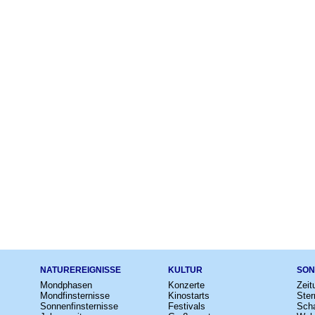
NATUREREIGNISSE
KULTUR
SON
Mondphasen
Konzerte
Zeit
Mondfinsternisse
Kinostarts
Ster
Sonnenfinsternisse
Festivals
Scha