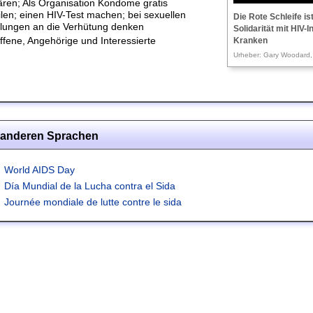
ären; Als Organisation Kondome gratis
ilen; einen HIV-Test machen; bei sexuellen
Die Rote Schleife i
lungen an die Verhütung denken
Solidarität mit HIV-I
ffene, Angehörige und Interessierte
Kranken
Urheber: Gary Woodard, 
n anderen Sprachen
World AIDS Day
Día Mundial de la Lucha contra el Sida
Journée mondiale de lutte contre le sida