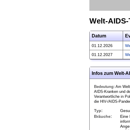
Welt-AIDS-
Datum
E
01.12.2026
We
01.12.2027
We
Infos zum Welt-A
Bedeutung:
Am Welt-A
AIDS-Kranken und de
Verantwortliche in Po
die HIV-/AIDS-Pandem
Typ:
Gesu
Bräuche:
Eine 
infor
Angeh