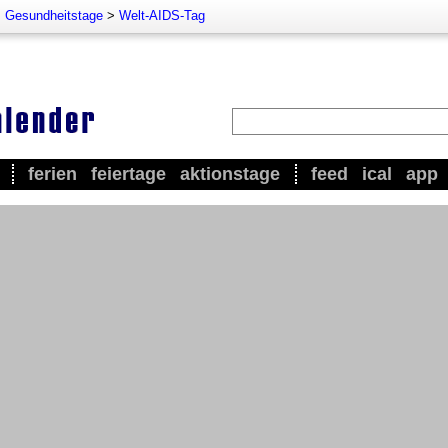
>
Gesundheitstage
>
Welt-AIDS-Tag
ferien
feiertage
aktionstage
feed
ical
app