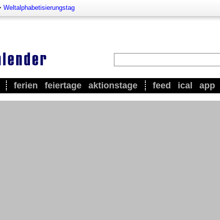
>
Weltalphabetisierungstag
ferien
feiertage
aktionstage
feed
ical
app