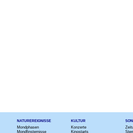
NATUREREIGNISSE
KULTUR
SON
Mondphasen
Konzerte
Zeit
Mondfinsternisse
Kinostarts
Ster