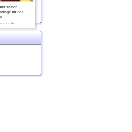
 mit seinen
ndlage für das
n
enz: sxc.hu