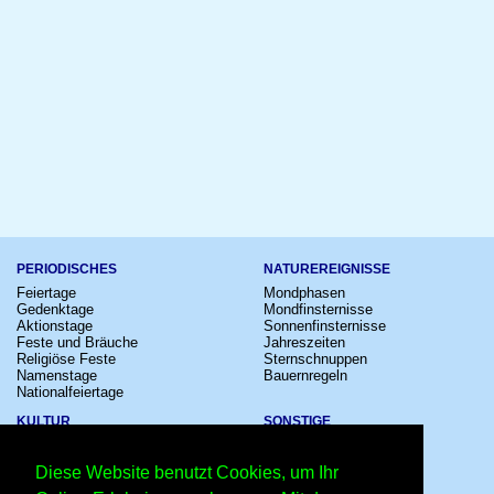
PERIODISCHES
NATUREREIGNISSE
Feiertage
Mondphasen
Gedenktage
Mondfinsternisse
Aktionstage
Sonnenfinsternisse
Feste und Bräuche
Jahreszeiten
Religiöse Feste
Sternschnuppen
Namenstage
Bauernregeln
Nationalfeiertage
KULTUR
SONSTIGE
Konzerte
Zeitumstellung
Kinostarts
Sternzeichen
Diese Website benutzt Cookies, um Ihr
Festivals
Schalttage