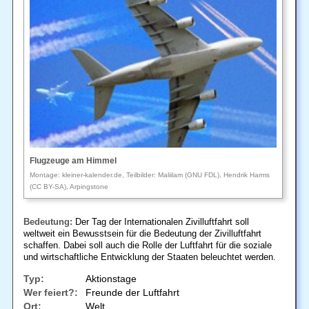
Flugzeuge am Himmel
Montage: kleiner-kalender.de, Teilbilder: Maliilam (GNU FDL), Hendrik Harms
(CC BY-SA), Arpingstone
Bedeutung:
Der Tag der Internationalen Zivilluftfahrt soll
weltweit ein Bewusstsein für die Bedeutung der Zivilluftfahrt
schaffen. Dabei soll auch die Rolle der Luftfahrt für die soziale
und wirtschaftliche Entwicklung der Staaten beleuchtet werden.
Typ:
Aktionstage
Wer feiert?:
Freunde der Luftfahrt
Ort:
Welt