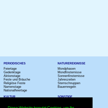
PERIODISCHES
NATUREREIGNISSE
Feiertage
Mondphasen
Gedenktage
Mondfinsternisse
Aktionstage
Sonnenfinsternisse
Feste und Bräuche
Jahreszeiten
Religiöse Feste
Sternschnuppen
Namenstage
Bauernregeln
Nationalfeiertage
KULTUR
SONSTIGE
Konzerte
Zeitumstellung
Kinostarts
Sternzeichen
Diese Website benutzt Cookies, um Ihr