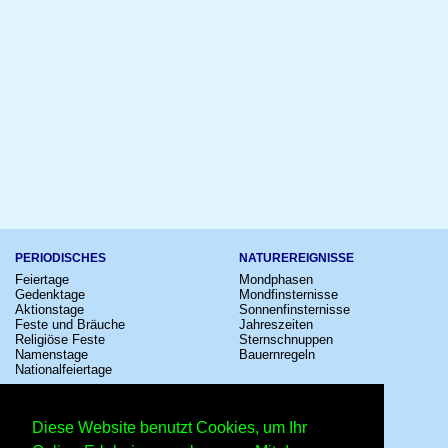
PERIODISCHES
NATUREREIGNISSE
Feiertage
Mondphasen
Gedenktage
Mondfinsternisse
Aktionstage
Sonnenfinsternisse
Feste und Bräuche
Jahreszeiten
Religiöse Feste
Sternschnuppen
Namenstage
Bauernregeln
Nationalfeiertage
KULTUR
SONSTIGE
Konzerte
Zeitumstellung
Diese Website benutzt Cookies, um Ihr
Kinostarts
Sternzeichen
Festivals
Schalttage