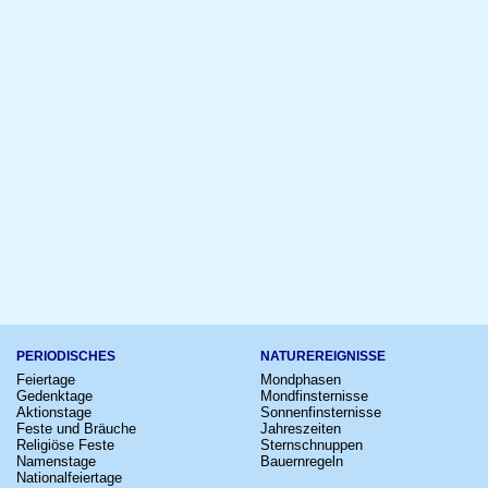
PERIODISCHES
NATUREREIGNISSE
Feiertage
Mondphasen
Gedenktage
Mondfinsternisse
Aktionstage
Sonnenfinsternisse
Feste und Bräuche
Jahreszeiten
Religiöse Feste
Sternschnuppen
Namenstage
Bauernregeln
Nationalfeiertage