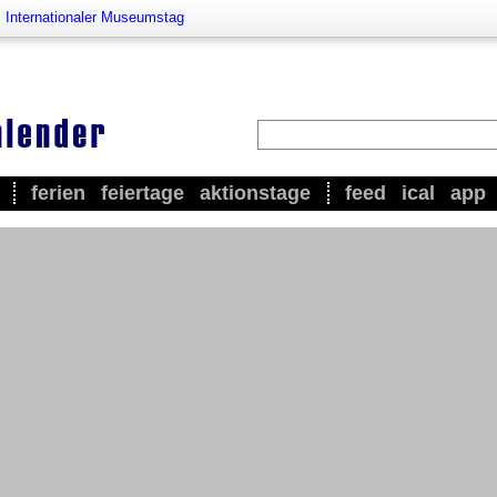
>
Internationaler Museumstag
ferien
feiertage
aktionstage
feed
ical
app