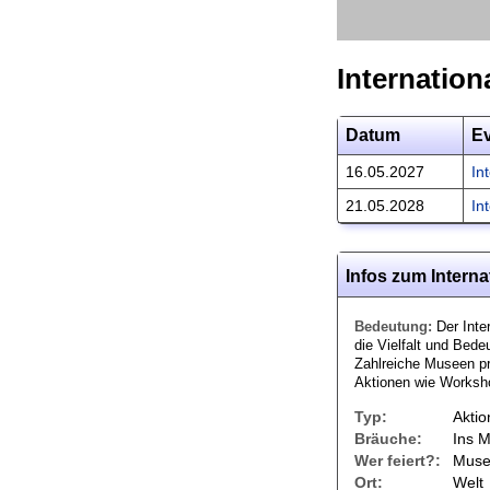
Internatio
Datum
E
16.05.2027
In
21.05.2028
In
Infos zum Intern
Bedeutung:
Der Inte
die Vielfalt und Be
Zahlreiche Museen pr
Aktionen wie Worksho
Typ:
Aktio
Bräuche:
Ins 
Wer feiert?:
Muse
Ort:
Welt