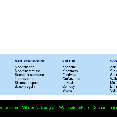
NATUREREIGNISSE
KULTUR
SON
Mondphasen
Konzerte
Zeit
Mondfinsternisse
Kinostarts
Ster
Sonnenfinsternisse
Festivals
Scha
Jahreszeiten
Großevents
Wah
Sternschnuppen
Fußball
Mes
Bauernregeln
Comedy
Erin
Shows
Volk
e
–
Kalender
–
Lexikon
–
App
–
Sitemap
–
Impressum
–
Datenschutzhinweis
verbessern. Mit der Nutzung der Webseite erklären Sie sich mi
Internationaler Museumstag – Copyright © 2026 Kleiner Kalender