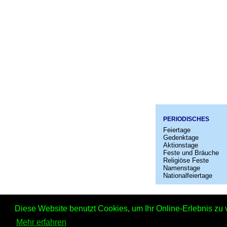
PERIODISCHES
Feiertage
Gedenktage
Aktionstage
Feste und Bräuche
Religiöse Feste
Namenstage
Nationalfeiertage
Startseit
Diese Website benutzt Cookies, um Ihr Online-Erlebnis zu 
Mehr erfahren