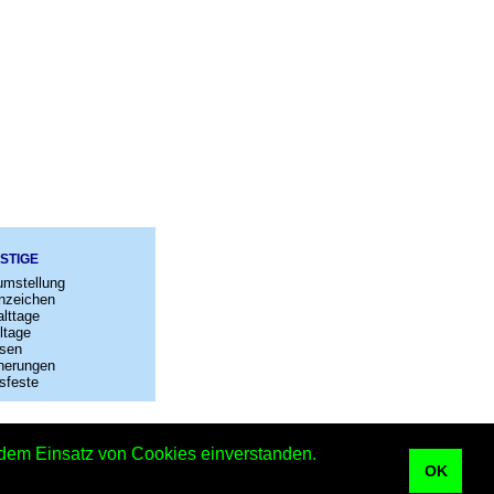
STIGE
umstellung
nzeichen
lttage
ltage
sen
nerungen
sfeste
–
Kontakt
t dem Einsatz von Cookies einverstanden.
OK