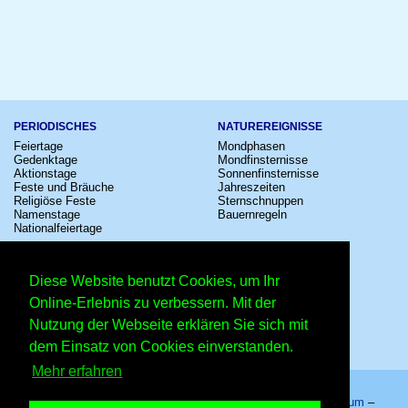
PERIODISCHES
NATUREREIGNISSE
Feiertage
Mondphasen
Gedenktage
Mondfinsternisse
Aktionstage
Sonnenfinsternisse
Feste und Bräuche
Jahreszeiten
Religiöse Feste
Sternschnuppen
Namenstage
Bauernregeln
Nationalfeiertage
KULTUR
SONSTIGE
Konzerte
Zeitumstellung
Diese Website benutzt Cookies, um Ihr
Kinostarts
Sternzeichen
Festivals
Schalttage
Online-Erlebnis zu verbessern. Mit der
Großevents
Wahltage
Nutzung der Webseite erklären Sie sich mit
Fußball
Messen
Comedy
Erinnerungen
dem Einsatz von Cookies einverstanden.
Shows
Volksfeste
Mehr erfahren
Startseite
–
Kalender
–
Lexikon
–
App
–
Sitemap
–
Impressum
–