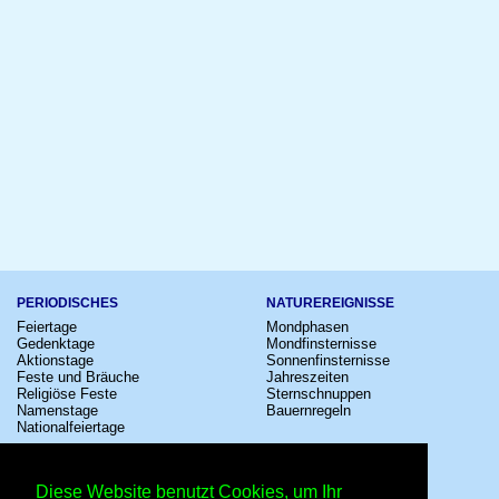
PERIODISCHES
NATUREREIGNISSE
Feiertage
Mondphasen
Gedenktage
Mondfinsternisse
Aktionstage
Sonnenfinsternisse
Feste und Bräuche
Jahreszeiten
Religiöse Feste
Sternschnuppen
Namenstage
Bauernregeln
Nationalfeiertage
KULTUR
SONSTIGE
Konzerte
Zeitumstellung
Diese Website benutzt Cookies, um Ihr
Kinostarts
Sternzeichen