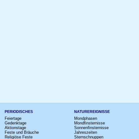
PERIODISCHES
NATUREREIGNISSE
Feiertage
Mondphasen
Gedenktage
Mondfinsternisse
Aktionstage
Sonnenfinsternisse
Feste und Bräuche
Jahreszeiten
Religiöse Feste
Sternschnuppen