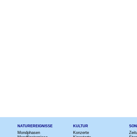
NATUREREIGNISSE
KULTUR
SON
Mondphasen
Konzerte
Zeit