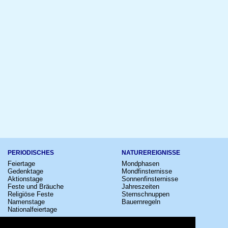
PERIODISCHES
NATUREREIGNISSE
Feiertage
Mondphasen
Gedenktage
Mondfinsternisse
Aktionstage
Sonnenfinsternisse
Feste und Bräuche
Jahreszeiten
Religiöse Feste
Sternschnuppen
Namenstage
Bauernregeln
Nationalfeiertage
KULTUR
SONSTIGE