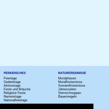
PERIODISCHES
NATUREREIGNISSE
Feiertage
Mondphasen
Gedenktage
Mondfinsternisse
Aktionstage
Sonnenfinsternisse
Feste und Bräuche
Jahreszeiten
Religiöse Feste
Sternschnuppen
Namenstage
Bauernregeln
Nationalfeiertage
KULTUR
SONSTIGE