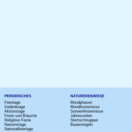
PERIODISCHES
NATUREREIGNISSE
Feiertage
Mondphasen
Gedenktage
Mondfinsternisse
Aktionstage
Sonnenfinsternisse
Feste und Bräuche
Jahreszeiten
Religiöse Feste
Sternschnuppen
Namenstage
Bauernregeln
Nationalfeiertage