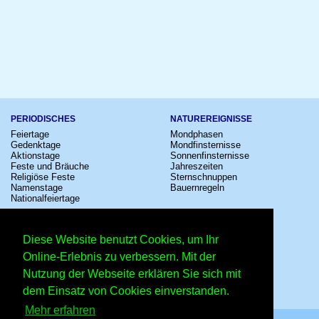
PERIODISCHES
NATUREREIGNISSE
Feiertage
Mondphasen
Gedenktage
Mondfinsternisse
Aktionstage
Sonnenfinsternisse
Feste und Bräuche
Jahreszeiten
Religiöse Feste
Sternschnuppen
Namenstage
Bauernregeln
Nationalfeiertage
KULTUR
SONSTIGE
Konzerte
Zeitumstellung
Diese Website benutzt Cookies, um Ihr
Kinostarts
Sternzeichen
Festivals
Schalttage
Online-Erlebnis zu verbessern. Mit der
Großevents
Wahltage
Nutzung der Webseite erklären Sie sich mit
Fußball
Messen
Comedy
Erinnerungen
dem Einsatz von Cookies einverstanden.
Shows
Volksfeste
Mehr erfahren