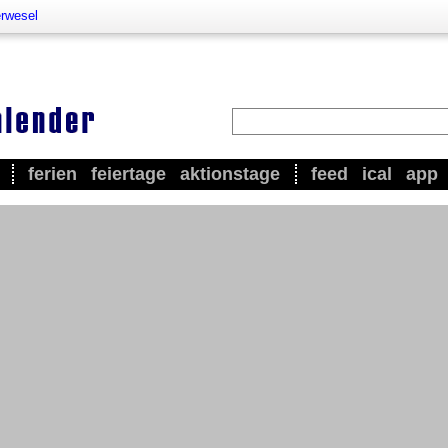
rwesel
ferien
feiertage
aktionstage
feed
ical
app