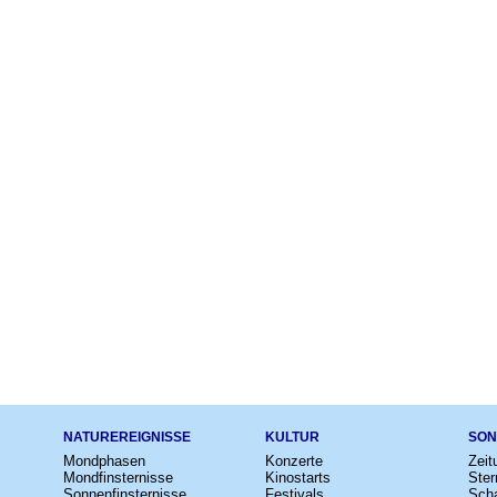
NATUREREIGNISSE
KULTUR
SON
Mondphasen
Konzerte
Zeit
Mondfinsternisse
Kinostarts
Ster
Sonnenfinsternisse
Festivals
Scha