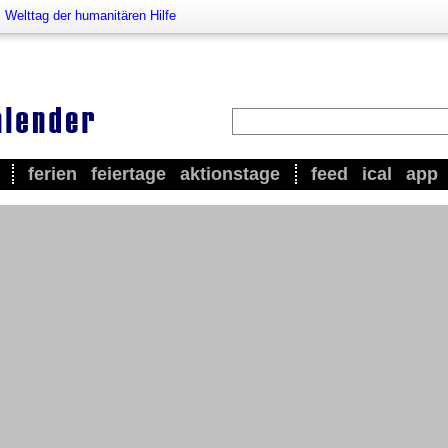
>
Welttag der humanitären Hilfe
ferien
feiertage
aktionstage
feed
ical
app