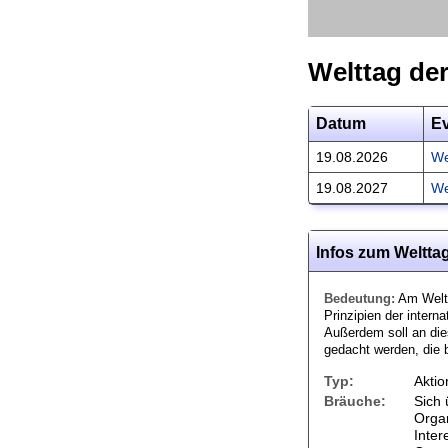
Welttag der
Datum
E
19.08.2026
We
19.08.2027
We
Infos zum Welttag
Bedeutung:
Am Weltt
Prinzipien der intern
Außerdem soll an die
gedacht werden, die 
Typ:
Aktio
Bräuche:
Sich 
Organ
Inter