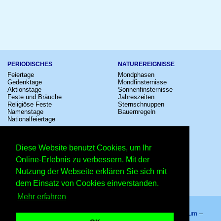
PERIODISCHES
NATUREREIGNISSE
Feiertage
Mondphasen
Gedenktage
Mondfinsternisse
Aktionstage
Sonnenfinsternisse
Feste und Bräuche
Jahreszeiten
Religiöse Feste
Sternschnuppen
Namenstage
Bauernregeln
Nationalfeiertage
KULTUR
SONSTIGE
Konzerte
Zeitumstellung
Diese Website benutzt Cookies, um Ihr
Kinostarts
Sternzeichen
Festivals
Schalttage
Online-Erlebnis zu verbessern. Mit der
Großevents
Wahltage
Nutzung der Webseite erklären Sie sich mit
Fußball
Messen
Comedy
Erinnerungen
dem Einsatz von Cookies einverstanden.
Shows
Volksfeste
Mehr erfahren
Startseite
–
Kalender
–
Lexikon
–
App
–
Sitemap
–
Impressum
–
Datenschutzhinweis
–
Kontakt