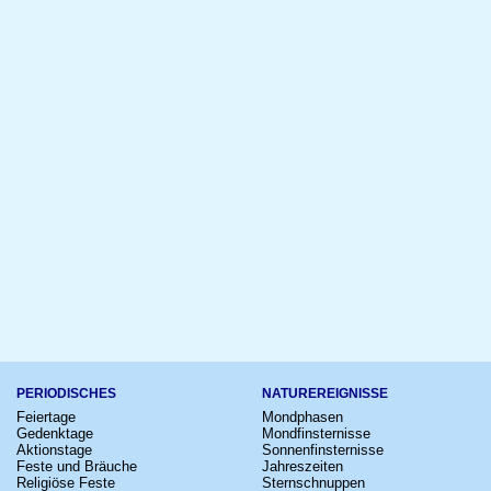
PERIODISCHES
NATUREREIGNISSE
Feiertage
Mondphasen
Gedenktage
Mondfinsternisse
Aktionstage
Sonnenfinsternisse
Feste und Bräuche
Jahreszeiten
Religiöse Feste
Sternschnuppen