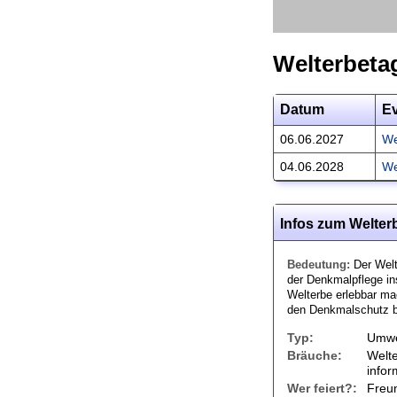
Welterbeta
Datum
E
06.06.2027
We
04.06.2028
We
Infos zum Welter
Bedeutung:
Der Welt
der Denkmalpflege in
Welterbe erlebbar ma
den Denkmalschutz b
Typ:
Umwe
Bräuche:
Welt
infor
Wer feiert?:
Freu