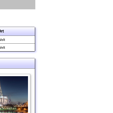
rt
elt
elt