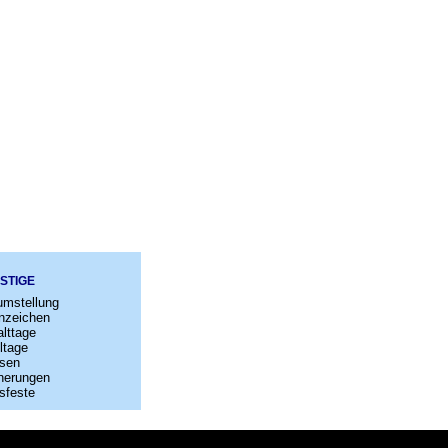
STIGE
umstellung
nzeichen
lttage
ltage
sen
nerungen
sfeste
–
Kontakt