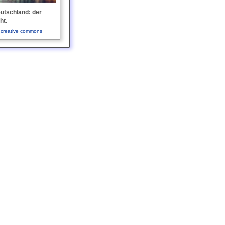
utschland: der
ht.
:
creative commons