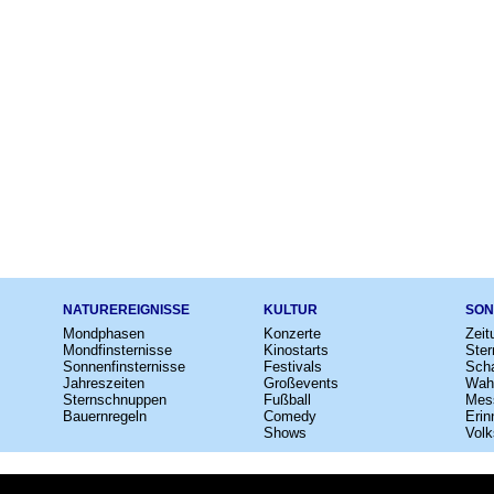
NATUREREIGNISSE
KULTUR
SON
Mondphasen
Konzerte
Zeit
Mondfinsternisse
Kinostarts
Ster
Sonnenfinsternisse
Festivals
Scha
Jahreszeiten
Großevents
Wah
Sternschnuppen
Fußball
Mes
Bauernregeln
Comedy
Erin
Shows
Volk
e
–
Kalender
–
Lexikon
–
App
–
Sitemap
–
Impressum
–
Datenschutzhinweis