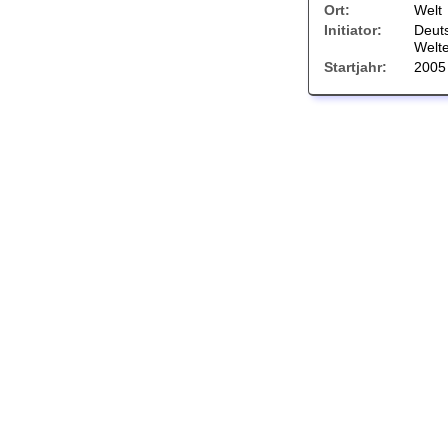
Ort:
Welt
Initiator:
Deut
Welte
Startjahr:
2005