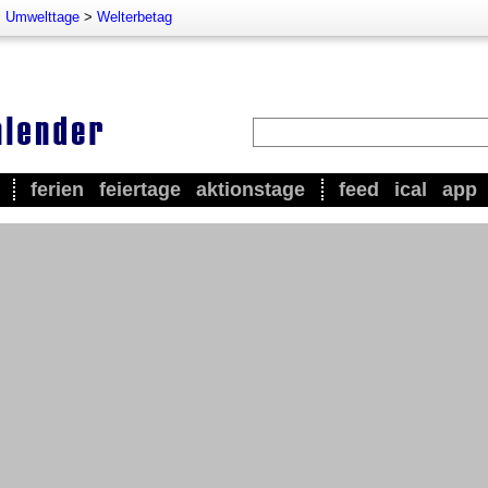
>
Umwelttage
>
Welterbetag
ferien
feiertage
aktionstage
feed
ical
app