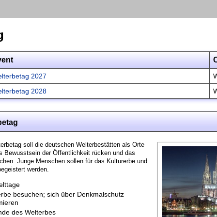
g
vent
O
lterbetag 2027
W
lterbetag 2028
W
betag
erbetag soll die deutschen Welterbestätten als Orte
s Bewusstsein der Öffentlichkeit rücken und das
chen. Junge Menschen sollen für das Kulturerbe und
egeistert werden.
lttage
erbe besuchen; sich über Denkmalschutz
mieren
nde des Welterbes