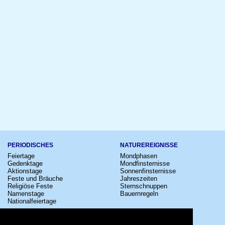
PERIODISCHES
NATUREREIGNISSE
Feiertage
Mondphasen
Gedenktage
Mondfinsternisse
Aktionstage
Sonnenfinsternisse
Feste und Bräuche
Jahreszeiten
Religiöse Feste
Sternschnuppen
Namenstage
Bauernregeln
Nationalfeiertage
KULTUR
SONSTIGE