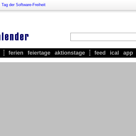
>
Tag der Software-Freiheit
ferien
feiertage
aktionstage
feed
ical
app