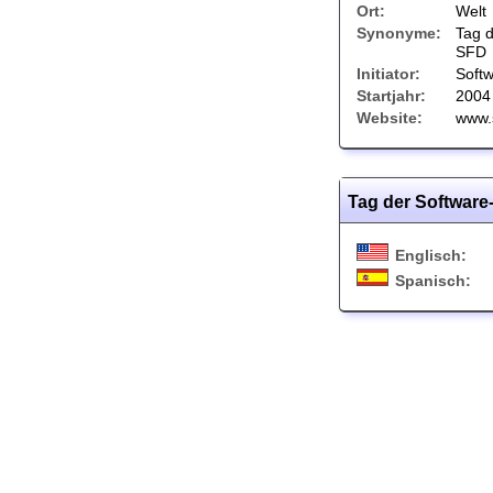
Ort:
Welt
Synonyme:
Tag d
SFD
Initiator:
Softw
Startjahr:
2004
Website:
www.
Tag der Software
Englisch:
Spanisch: