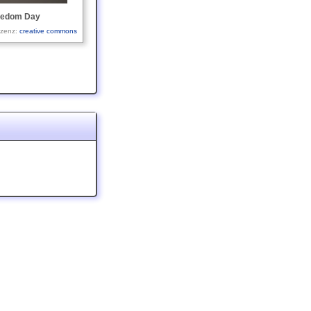
reedom Day
izenz:
creative commons