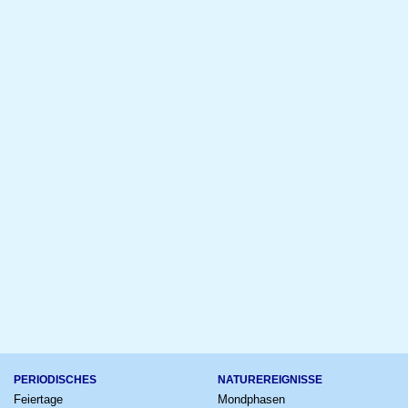
PERIODISCHES
NATUREREIGNISSE
Feiertage
Mondphasen