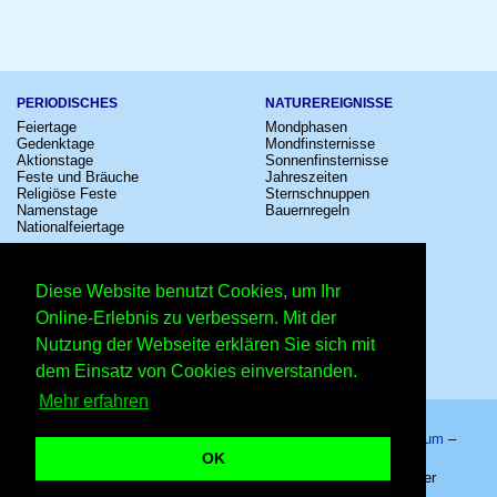
PERIODISCHES
NATUREREIGNISSE
Feiertage
Mondphasen
Gedenktage
Mondfinsternisse
Aktionstage
Sonnenfinsternisse
Feste und Bräuche
Jahreszeiten
Religiöse Feste
Sternschnuppen
Namenstage
Bauernregeln
Nationalfeiertage
KULTUR
SONSTIGE
Konzerte
Zeitumstellung
Diese Website benutzt Cookies, um Ihr
Kinostarts
Sternzeichen
Festivals
Schalttage
Online-Erlebnis zu verbessern. Mit der
Großevents
Wahltage
Nutzung der Webseite erklären Sie sich mit
Fußball
Messen
Comedy
Erinnerungen
dem Einsatz von Cookies einverstanden.
Shows
Volksfeste
Mehr erfahren
Startseite
–
Kalender
–
Lexikon
–
App
–
Sitemap
–
Impressum
–
Datenschutzhinweis
–
Kontakt
OK
Writers in Prison Day – Copyright © 2026 Kleiner Kalender