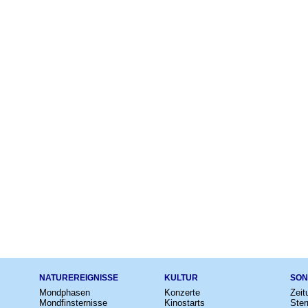
NATUREREIGNISSE
KULTUR
SON
Mondphasen
Konzerte
Zeit
Mondfinsternisse
Kinostarts
Ster