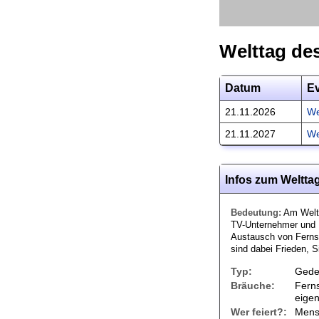
Welttag de
Datum
E
21.11.2026
We
21.11.2027
We
Infos zum Weltta
Bedeutung:
Am Weltt
TV-Unternehmer und E
Austausch von Fern
sind dabei Frieden, 
Typ:
Gede
Bräuche:
Ferns
eige
Wer feiert?:
Mens