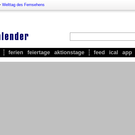
>
Welttag des Fernsehens
ferien
feiertage
aktionstage
feed
ical
app