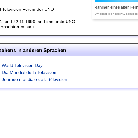
Rahmen eines alten Fer
d Television Forum der UNO
Urheber: lilie / sxc.hu, Kompos
1. und 22.11.1996 fand das erste UNO-
ernsehforum statt.
nsehens in anderen Sprachen
World Television Day
Día Mundial de la Televisión
Journée mondiale de la télévision