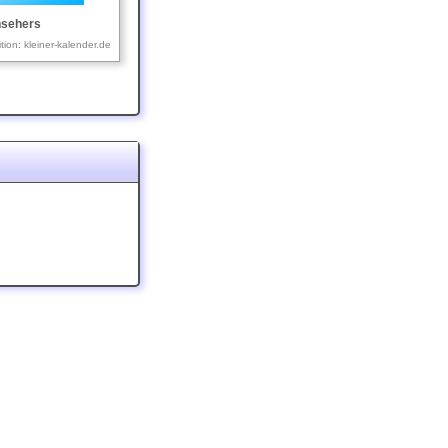
nsehers
ition: kleiner-kalender.de