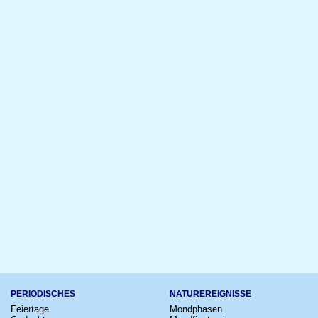
PERIODISCHES
NATUREREIGNISSE
Feiertage
Mondphasen