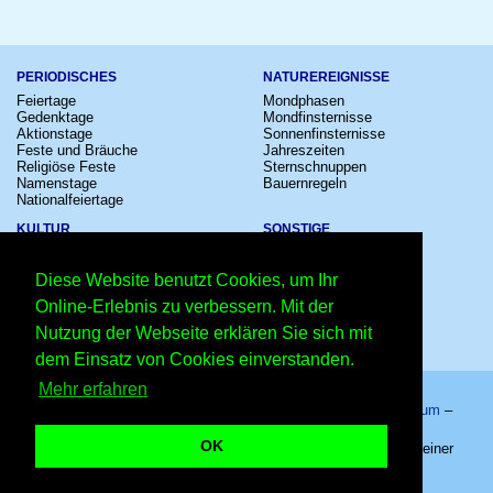
PERIODISCHES
NATUREREIGNISSE
Feiertage
Mondphasen
Gedenktage
Mondfinsternisse
Aktionstage
Sonnenfinsternisse
Feste und Bräuche
Jahreszeiten
Religiöse Feste
Sternschnuppen
Namenstage
Bauernregeln
Nationalfeiertage
KULTUR
SONSTIGE
Konzerte
Zeitumstellung
Kinostarts
Sternzeichen
Diese Website benutzt Cookies, um Ihr
Festivals
Schalttage
Großevents
Wahltage
Online-Erlebnis zu verbessern. Mit der
Fußball
Messen
Nutzung der Webseite erklären Sie sich mit
Comedy
Erinnerungen
Shows
Volksfeste
dem Einsatz von Cookies einverstanden.
Mehr erfahren
Startseite
–
Kalender
–
Lexikon
–
App
–
Sitemap
–
Impressum
–
Datenschutzhinweis
–
Kontakt
OK
Internationaler Tag des Versuchstiers – Copyright © 2026 Kleiner
Kalender