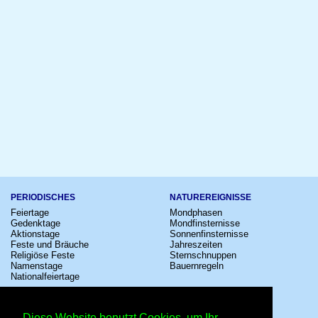
PERIODISCHES
NATUREREIGNISSE
Feiertage
Mondphasen
Gedenktage
Mondfinsternisse
Aktionstage
Sonnenfinsternisse
Feste und Bräuche
Jahreszeiten
Religiöse Feste
Sternschnuppen
Namenstage
Bauernregeln
Nationalfeiertage
KULTUR
SONSTIGE
Konzerte
Zeitumstellung
Diese Website benutzt Cookies, um Ihr