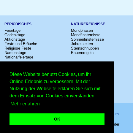
PERIODISCHES
NATUREREIGNISSE
Feiertage
Mondphasen
Gedenktage
Mondfinsternisse
Aktionstage
Sonnenfinsternisse
Feste und Bräuche
Jahreszeiten
Religiöse Feste
Sternschnuppen
Namenstage
Bauernregeln
Nationalfeiertage
KULTUR
SONSTIGE
Konzerte
Zeitumstellung
Diese Website benutzt Cookies, um Ihr
Kinostarts
Sternzeichen
Festivals
Schalttage
Online-Erlebnis zu verbessern. Mit der
Großevents
Wahltage
Nutzung der Webseite erklären Sie sich mit
Fußball
Messen
Comedy
Erinnerungen
dem Einsatz von Cookies einverstanden.
Shows
Volksfeste
Mehr erfahren
Startseite
–
Kalender
–
Lexikon
–
App
–
Sitemap
–
Impressum
–
Datenschutzhinweis
–
Kontakt
OK
Tag des Toilettenpapiers – Copyright © 2026 Kleiner Kalender