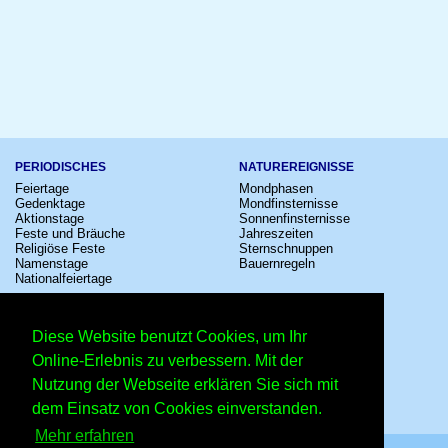
PERIODISCHES
NATUREREIGNISSE
Feiertage
Mondphasen
Gedenktage
Mondfinsternisse
Aktionstage
Sonnenfinsternisse
Feste und Bräuche
Jahreszeiten
Religiöse Feste
Sternschnuppen
Namenstage
Bauernregeln
Nationalfeiertage
KULTUR
SONSTIGE
Konzerte
Zeitumstellung
Diese Website benutzt Cookies, um Ihr
Kinostarts
Sternzeichen
Festivals
Schalttage
Online-Erlebnis zu verbessern. Mit der
Großevents
Wahltage
Nutzung der Webseite erklären Sie sich mit
Fußball
Messen
Comedy
Erinnerungen
dem Einsatz von Cookies einverstanden.
Shows
Volksfeste
Mehr erfahren