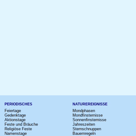
PERIODISCHES
NATUREREIGNISSE
Feiertage
Mondphasen
Gedenktage
Mondfinsternisse
Aktionstage
Sonnenfinsternisse
Feste und Bräuche
Jahreszeiten
Religiöse Feste
Sternschnuppen
Namenstage
Bauernregeln