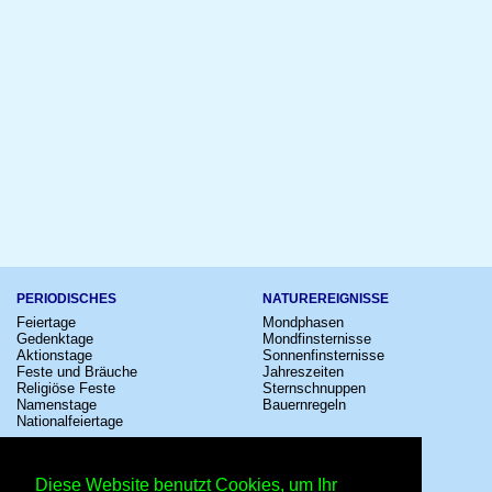
PERIODISCHES
NATUREREIGNISSE
Feiertage
Mondphasen
Gedenktage
Mondfinsternisse
Aktionstage
Sonnenfinsternisse
Feste und Bräuche
Jahreszeiten
Religiöse Feste
Sternschnuppen
Namenstage
Bauernregeln
Nationalfeiertage
KULTUR
SONSTIGE
Konzerte
Zeitumstellung
Diese Website benutzt Cookies, um Ihr
Kinostarts
Sternzeichen