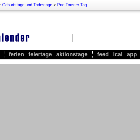
>
Geburtstage und Todestage
>
Poe-Toaster-Tag
ferien
feiertage
aktionstage
feed
ical
app