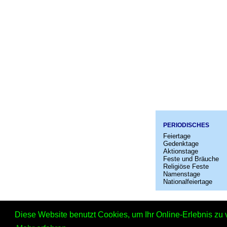
PERIODISCHES
Feiertage
Gedenktage
Aktionstage
Feste und Bräuche
Religiöse Feste
Namenstage
Nationalfeiertage
Startseit
Diese Website benutzt Cookies, um Ihr Online-Erlebnis zu 