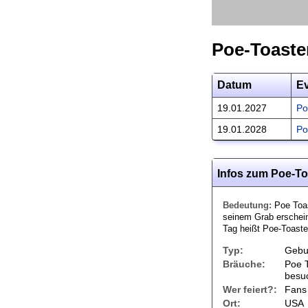
Poe-Toaste
Datum
E
19.01.2027
Po
19.01.2028
Po
Infos zum Poe-To
Bedeutung:
Poe Toas
seinem Grab erschein
Tag heißt Poe-Toaste
Typ:
Gebu
Bräuche:
Poe T
besu
Wer feiert?:
Fans 
Ort:
USA