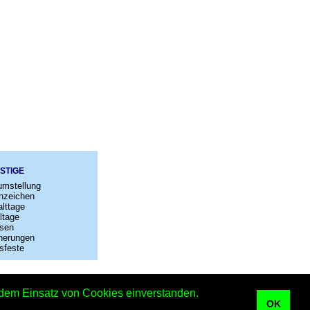
STIGE
umstellung
nzeichen
lttage
ltage
sen
nerungen
sfeste
–
Kontakt
t dem Einsatz von Cookies einverstanden.
OK