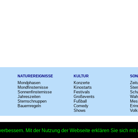
NATUREREIGNISSE
KULTUR
SON
Mondphasen
Konzerte
Zeit
Mondfinsternisse
Kinostarts
Ster
Sonnenfinsternisse
Festivals
Scha
Jahreszeiten
Großevents
Wah
Sternschnuppen
Fußball
Mes
Bauernregeln
Comedy
Erin
Shows
Volk
e
–
Kalender
–
Lexikon
–
App
–
Sitemap
–
Impressum
–
Datenschutzhinweis
verbessern. Mit der Nutzung der Webseite erklären Sie sich mi
Poe-Toaster-Tag – Copyright © 2026 Kleiner Kalender