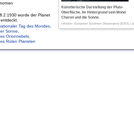
onomen
Künstlerische Darstellung der Pluto-
Oberfläche. Im Hintergrund sein Mond
8.2.1930 wurde der Planet
Charon und die Sonne.
 entdeckt.
Urheber: European Southern Observatory (ESO), Li
nationaler Tag des Mondes
,
der Sonne
,
des Orionnebels
,
des Roten Planeten