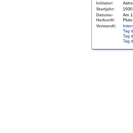
Initiator:
Astr
Startjahr:
1930
Datums-
Am 1
Herkunft:
Pluto
Verwandt:
Inter
Tag 
Tag 
Tag 