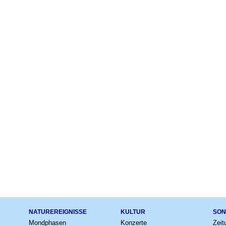
NATUREREIGNISSE
KULTUR
SON
Mondphasen
Konzerte
Zeit