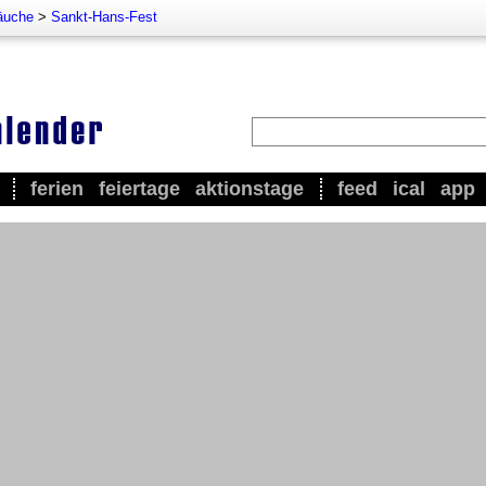
äuche
>
Sankt-Hans-Fest
ferien
feiertage
aktionstage
feed
ical
app