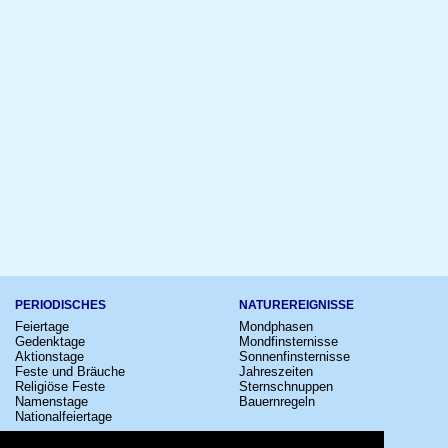
PERIODISCHES
NATUREREIGNISSE
Feiertage
Mondphasen
Gedenktage
Mondfinsternisse
Aktionstage
Sonnenfinsternisse
Feste und Bräuche
Jahreszeiten
Religiöse Feste
Sternschnuppen
Namenstage
Bauernregeln
Nationalfeiertage
KULTUR
SONSTIGE