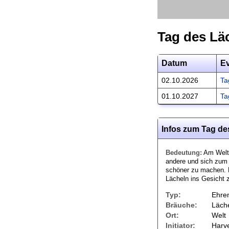
Tag des Lä
Datum
E
02.10.2026
Ta
01.10.2027
Ta
Infos zum Tag de
Bedeutung:
Am Weltt
andere und sich zum 
schöner zu machen. E
Lächeln ins Gesicht 
Typ:
Ehre
Bräuche:
Läche
Ort:
Welt
Initiator:
Harve