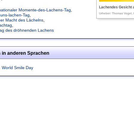
Lachendes Gesicht a
rnationaler Momente-des-Lachens-Tag
,
Urheber: Thomas Vogel, 
-uns-lachen-Tag
,
der Macht des Lächelns
,
achtag
,
tag des dröhnenden Lachens
 in anderen Sprachen
World Smile Day