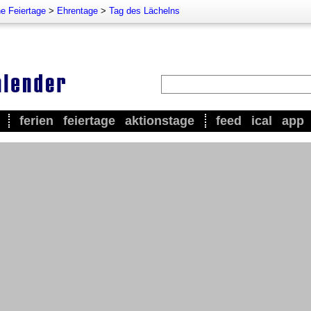
e Feiertage
>
Ehrentage
>
Tag des Lächelns
ferien
feiertage
aktionstage
feed
ical
app