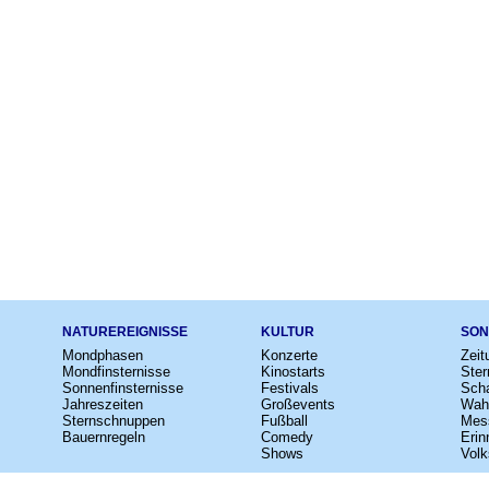
NATUREREIGNISSE
KULTUR
SON
Mondphasen
Konzerte
Zeit
Mondfinsternisse
Kinostarts
Ster
Sonnenfinsternisse
Festivals
Scha
Jahreszeiten
Großevents
Wah
Sternschnuppen
Fußball
Mes
Bauernregeln
Comedy
Erin
Shows
Volk