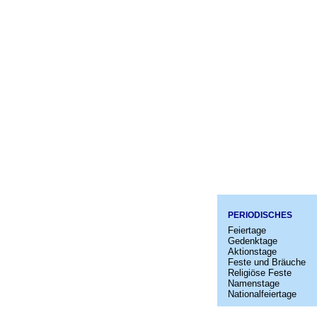
PERIODISCHES
Feiertage
Gedenktage
Aktionstage
Feste und Bräuche
Religiöse Feste
Namenstage
Nationalfeiertage