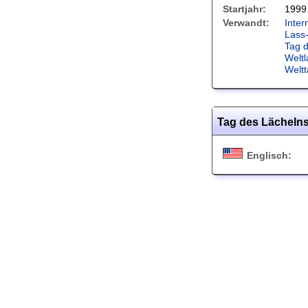
Startjahr:
1999
Verwandt:
Inte
Lass
Tag 
Weltl
Welt
Tag des Lächelns
Englisch: