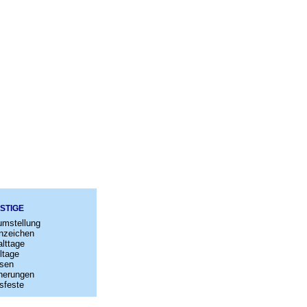
STIGE
umstellung
nzeichen
lttage
ltage
sen
nerungen
sfeste