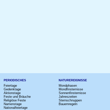
PERIODISCHES
NATUREREIGNISSE
Feiertage
Mondphasen
Gedenktage
Mondfinsternisse
Aktionstage
Sonnenfinsternisse
Feste und Bräuche
Jahreszeiten
Religiöse Feste
Sternschnuppen
Namenstage
Bauernregeln
Nationalfeiertage