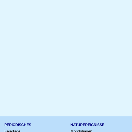
PERIODISCHES
NATUREREIGNISSE
Feiertage
Mondphasen