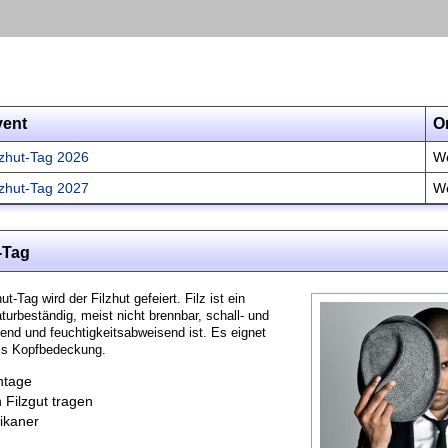
vent
O
lzhut-Tag 2026
We
lzhut-Tag 2027
We
-Tag
t-Tag wird der Filzhut gefeiert. Filz ist ein
turbeständig, meist nicht brennbar, schall- und
d und feuchtigkeitsabweisend ist. Es eignet
als Kopfbedeckung.
ntage
 Filzgut tragen
ikaner