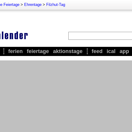
e Feiertage
>
Ehrentage
>
Filzhut-Tag
ferien
feiertage
aktionstage
feed
ical
app