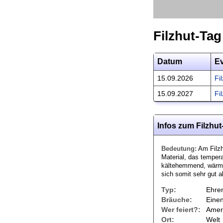
Filzhut-Tag
Datum
E
15.09.2026
Fi
15.09.2027
Fi
Infos zum Filzhut
Bedeutung:
Am Filzhu
Material, das tempera
kältehemmend, wärmen
sich somit sehr gut 
Typ:
Ehre
Bräuche:
Einen
Wer feiert?:
Amer
Ort:
Welt