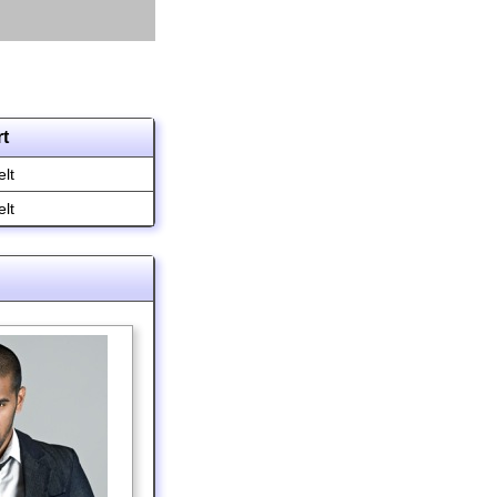
rt
lt
lt