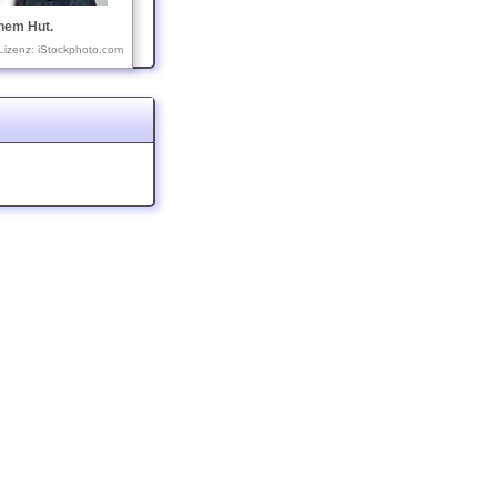
inem Hut.
Lizenz: iStockphoto.com