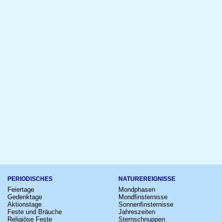
PERIODISCHES
NATUREREIGNISSE
Feiertage
Mondphasen
Gedenktage
Mondfinsternisse
Aktionstage
Sonnenfinsternisse
Feste und Bräuche
Jahreszeiten
Religiöse Feste
Sternschnuppen