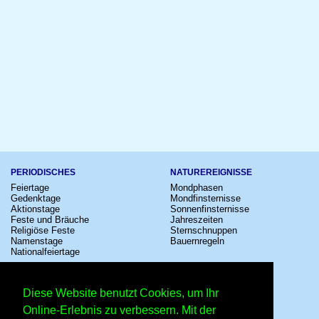
PERIODISCHES
NATUREREIGNISSE
Feiertage
Mondphasen
Gedenktage
Mondfinsternisse
Aktionstage
Sonnenfinsternisse
Feste und Bräuche
Jahreszeiten
Religiöse Feste
Sternschnuppen
Namenstage
Bauernregeln
Nationalfeiertage
KULTUR
SONSTIGE
Konzerte
Zeitumstellung
Diese Website benutzt Cookies, um Ihr
Kinostarts
Sternzeichen
Festivals
Schalttage
Online-Erlebnis zu verbessern. Mit der
Großevents
Wahltage