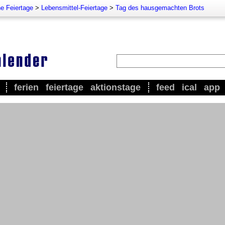
e Feiertage
>
Lebensmittel-Feiertage
>
Tag des hausgemachten Brots
ferien
feiertage
aktionstage
feed
ical
app