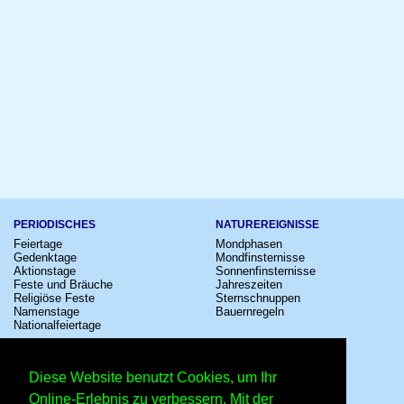
PERIODISCHES
NATUREREIGNISSE
Feiertage
Mondphasen
Gedenktage
Mondfinsternisse
Aktionstage
Sonnenfinsternisse
Feste und Bräuche
Jahreszeiten
Religiöse Feste
Sternschnuppen
Namenstage
Bauernregeln
Nationalfeiertage
KULTUR
SONSTIGE
Konzerte
Zeitumstellung
Diese Website benutzt Cookies, um Ihr
Kinostarts
Sternzeichen
Festivals
Schalttage
Online-Erlebnis zu verbessern. Mit der