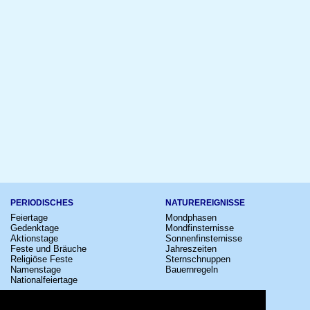
PERIODISCHES
NATUREREIGNISSE
Feiertage
Mondphasen
Gedenktage
Mondfinsternisse
Aktionstage
Sonnenfinsternisse
Feste und Bräuche
Jahreszeiten
Religiöse Feste
Sternschnuppen
Namenstage
Bauernregeln
Nationalfeiertage
KULTUR
SONSTIGE