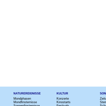
NATUREREIGNISSE
KULTUR
SON
Mondphasen
Konzerte
Zeit
Mondfinsternisse
Kinostarts
Ster
Sonnenfinsternisse
Festivals
Scha