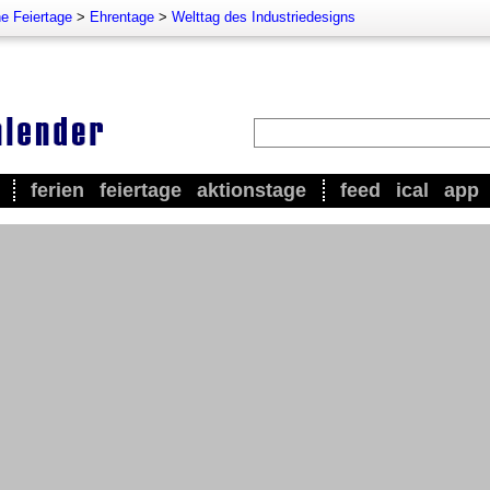
e Feiertage
>
Ehrentage
>
Welttag des Industriedesigns
ferien
feiertage
aktionstage
feed
ical
app