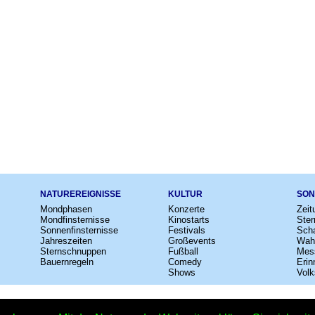
NATUREREIGNISSE
KULTUR
SON
Mondphasen
Konzerte
Zeit
Mondfinsternisse
Kinostarts
Ster
Sonnenfinsternisse
Festivals
Scha
Jahreszeiten
Großevents
Wah
Sternschnuppen
Fußball
Mes
Bauernregeln
Comedy
Erin
Shows
Volk
e
–
Kalender
–
Lexikon
–
App
–
Sitemap
–
Impressum
–
Datenschutzhinweis