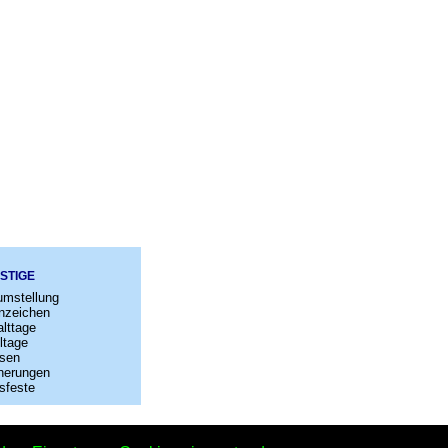
STIGE
umstellung
nzeichen
lttage
ltage
sen
nerungen
sfeste
–
Kontakt