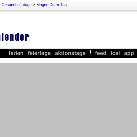
>
Gesundheitstage
>
Magen-Darm-Tag
ferien
feiertage
aktionstage
feed
ical
app