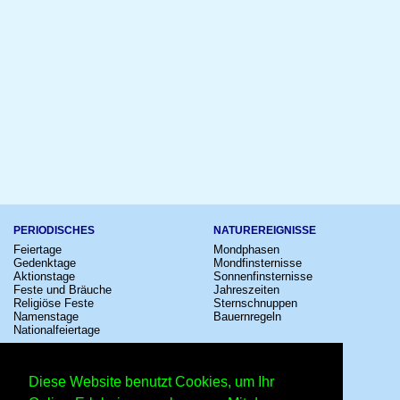
PERIODISCHES
NATUREREIGNISSE
Feiertage
Mondphasen
Gedenktage
Mondfinsternisse
Aktionstage
Sonnenfinsternisse
Feste und Bräuche
Jahreszeiten
Religiöse Feste
Sternschnuppen
Namenstage
Bauernregeln
Nationalfeiertage
KULTUR
SONSTIGE
Konzerte
Zeitumstellung
Diese Website benutzt Cookies, um Ihr
Kinostarts
Sternzeichen
Festivals
Schalttage