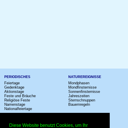
PERIODISCHES
NATUREREIGNISSE
Feiertage
Mondphasen
Gedenktage
Mondfinsternisse
Aktionstage
Sonnenfinsternisse
Feste und Bräuche
Jahreszeiten
Religiöse Feste
Sternschnuppen
Namenstage
Bauernregeln
Nationalfeiertage
KULTUR
SONSTIGE
Konzerte
Zeitumstellung
Diese Website benutzt Cookies, um Ihr
Kinostarts
Sternzeichen